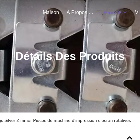
Maison
À Propos De Nous
V
Produits
Détails Des Produits
s Silver Zimmer Pièces de machine d'impression d'écran rotatives