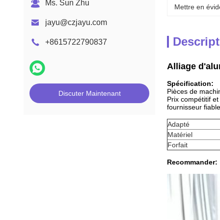
Ms. Sun Zhu
Mettre en évid
jayu@czjayu.com
Descript
+8615722790837
Alliage d'al
Spécification:
Pièces de machi
Discuter Maintenant
Prix ​​compétitif 
fournisseur fiabl
Adapté
Matériel
Forfait
Recommander: