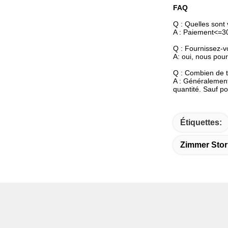
FAQ
Q : Quelles sont
A : Paiement<=3
Q : Fournissez-v
A: oui, nous pour
Q : Combien de t
A : Généralement 
quantité. Sauf p
Étiquettes:
Zimmer Stor