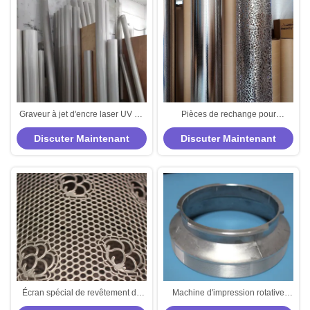
Graveur à jet d'encre laser UV de
Pièces de rechange pour
la machine 2KW de graveur plat
machines textiles, écrans rotatifs
Discuter Maintenant
Discuter Maintenant
de haute précision
d'impression, gabarits pour tapis,
écrans spunlace, motifs pour
tissus non tissés
Écran spécial de revêtement de
Machine d'impression rotative
jacquard d'écran de Spounlace de
pièces de la machine textile 640