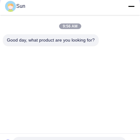
Sun
Contactez rapidement
9:56 AM
Adresse :
Good day, what product are you looking for?
ROUTE NO.55 XINSHENG, DISTRICT DE WUJIN, VILLE DE
CHANGZHOU, PROVINCE DE JIANGSU
Téléphone :
86-173-15083001
Email
sun@czjayu.com
Politique en matière de protection de la vie privée
|
Plan du site
|
Bonne qualité de la Chine Pièces de machine de rame
Fournisseur. © de Copyright 2022-2026 Changzhou Jayu