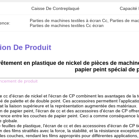
Caisse De Contreplaqué
Capacité 
Parties de machines textiles à écran Cc
, 
Parties de mac
ence:
Parties de machines textiles Cc écran
ion De Produit
vêtement en plastique de nickel de pièces de machine
papier peint spécial de 
ncement de produit
de cc d'écran de nickel et l'écran de CP combinent les avantages de la
isé de palette et de double point. Ces accessoires permettent l'applic
at la liaison supérieure et la représentation augmentée des matériaux.
n de papier peint, l'écran de cc et des accessoires d'écran de CP offre
érence entre les couches de papier peint. Ceci a comme conséquence la
e globale.
e feuilles de plastique, l'écran de cc et des accessoires d'écran de CP
n des films stratifiés avec la force, la stabilité, et la résistance exce
 les couches, rendant les films appropriés pour différentes applications, y