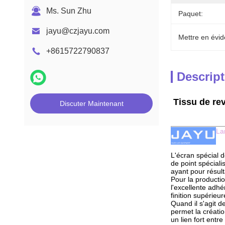
Ms. Sun Zhu
Paquet:
jayu@czjayu.com
Mettre en évid
+8615722790837
Descript
Tissu de re
Discuter Maintenant
La
L'écran spécial 
de point spécial
ayant pour résult
Pour la productio
l'excellente adh
finition supérieur
Quand il s'agit d
permet la créatio
un lien fort entre