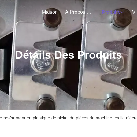
Maison
À Propos De Nous
V
Produits
Détails Des Produits
e revêtement en plastique de nickel de pièces de machine textile d'écr