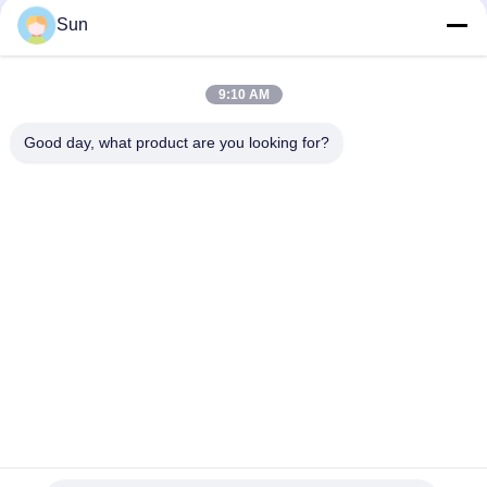
Sun
Contactez rapidement
9:10 AM
Adresse :
Good day, what product are you looking for?
ROUTE NO.55 XINSHENG, DISTRICT DE WUJIN, VILLE DE
CHANGZHOU, PROVINCE DE JIANGSU
Téléphone :
86-173-15083001
Email
sun@czjayu.com
Politique en matière de protection de la vie privée
|
Plan du site
|
Bonne qualité de la Chine Pièces de machine de rame