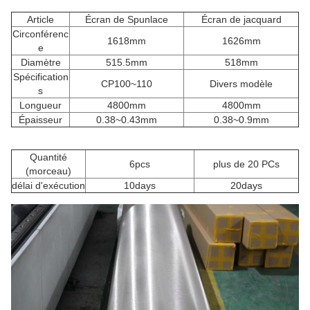
Article
Écran de Spunlace
Écran de jacquard
Circonférenc
1618mm
1626mm
e
Diamètre
515.5mm
518mm
Spécification
CP100~110
Divers modèle
s
Longueur
4800mm
4800mm
Épaisseur
0.38~0.43mm
0.38~0.9mm
Quantité
6pcs
plus de 20 PCs
(morceau)
délai d'exécution
10days
20days