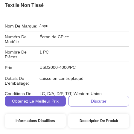
Textile Non Tissé
Jayu
Nom De Marque:
Numéro De
Écran de CP cc
Modèle:
Nombre De
1 PC
Pièces:
USD2000-4000/PC
Prix:
Détails De
caisse en contreplaqué
L'emballage:
Conditions De
LC, D/A, D/P, T/T, Western Union
Paiement:
Obtenez Le Meilleur Prix
Discuter
Informations Détaillées
Description De Produit