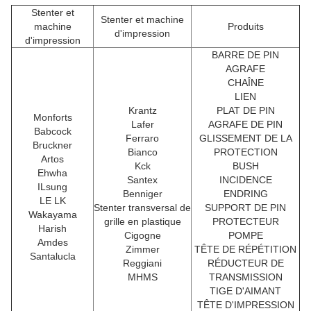
Stenter et
Stenter et machine
machine
Produits
d'impression
d'impression
BARRE DE PIN
AGRAFE
CHAÎNE
LIEN
Krantz
PLAT DE PIN
Monforts
Lafer
AGRAFE DE PIN
Babcock
Ferraro
GLISSEMENT DE LA
Bruckner
Bianco
PROTECTION
Artos
Kck
BUSH
Ehwha
Santex
INCIDENCE
ILsung
Benniger
ENDRING
LE LK
Stenter transversal de
SUPPORT DE PIN
Wakayama
grille en plastique
PROTECTEUR
Harish
Cigogne
POMPE
Amdes
Zimmer
TÊTE DE RÉPÉTITION
Santalucla
Reggiani
RÉDUCTEUR DE
MHMS
TRANSMISSION
TIGE D'AIMANT
TÊTE D'IMPRESSION