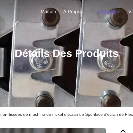
Maison
À Propos De Nous
V
Produits
Détails Des Produits
 non-tissées de machine de nickel d'écran de Spunlace d'écran de Flexi