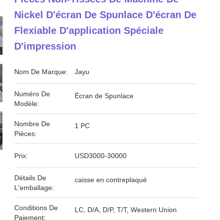
Nickel D'écran De Spunlace D'écran De
Flexiable D'application Spéciale
D'impression
Nom De Marque:
Jayu
Numéro De
Écran de Spunlace
Modèle:
Nombre De
1 PC
Pièces:
Prix:
USD3000-30000
Détails De
caisse en contreplaqué
L'emballage:
Conditions De
LC, D/A, D/P, T/T, Western Union
Paiement: