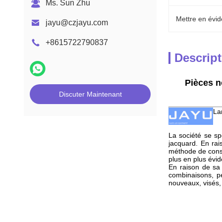
Ms. Sun Zhu
Mettre en évid
jayu@czjayu.com
+8615722790837
Descript
Pièces n
Discuter Maintenant
La
La société se sp
jacquard. En rai
méthode de conso
plus en plus évid
En raison de sa 
combinaisons, p
nouveaux, visés, 