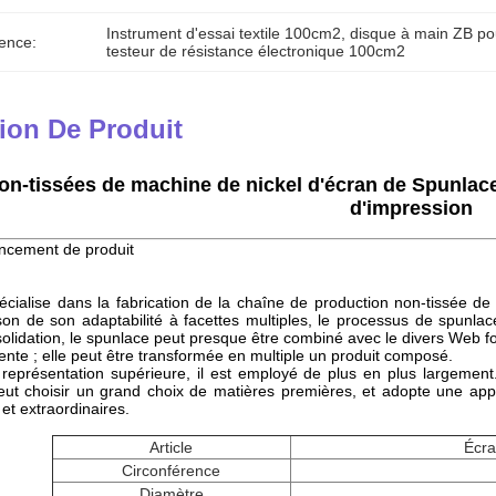
Instrument d'essai textile 100cm2
, 
disque à main ZB pou
ence:
testeur de résistance électronique 100cm2
ion De Produit
on-tissées de machine de nickel d'écran de Spunlace 
d'impression
ncement de produit
écialise dans la fabrication de la chaîne de production non-tissée de 
son de son adaptabilité à facettes multiples, le processus de spunla
lidation, le spunlace peut presque être combiné avec le divers Web fo
ente ; elle peut être transformée en multiple un produit composé.
représentation supérieure, il est employé de plus en plus largemen
eut choisir un grand choix de matières premières, et adopte une ap
et extraordinaires.
Article
Écra
Circonférence
Diamètre