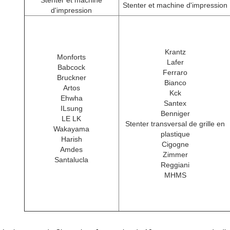
Stenter et machine
Stenter et machine d'impression
d'impression
Krantz
Monforts
Lafer
Babcock
Ferraro
Bruckner
Bianco
Artos
Kck
Ehwha
Santex
ILsung
Benniger
LE LK
Stenter transversal de grille en
Wakayama
plastique
Harish
Cigogne
Amdes
Zimmer
Santalucla
Reggiani
MHMS