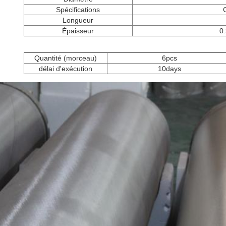
Spécifications
Longueur
Épaisseur
0
Quantité (morceau)
6pcs
délai d'exécution
10days