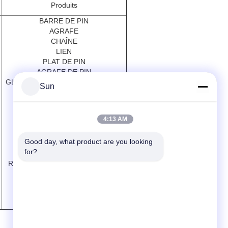
Produits
BARRE DE PIN
AGRAFE
CHAÎNE
LIEN
PLAT DE PIN
AGRAFE DE PIN
GLISSEMENT DE LA PROTECTION
Sun
BUSH
INCIDENCE
ENDRING
4:13 AM
SUPPORT DE PIN
PROTECTEUR
Good day, what product are you looking 
POMPE
for?
TÊTE DE RÉPÉTITION
RÉDUCTEUR DE TRANSMISSION
TIGE D'AIMANT
TÊTE D'IMPRESSION
GRATTOIR