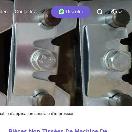
idéo
Contactez-Nous
Discuter
able d'application spéciale d'impression
Pièces Non-Tissées De Machine De