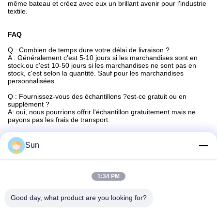
même bateau et créez avec eux un brillant avenir pour l'industrie
textile.
FAQ
Q : Combien de temps dure votre délai de livraison ?
A : Généralement c'est 5-10 jours si les marchandises sont en
stock.ou c'est 10-50 jours si les marchandises ne sont pas en
stock, c'est selon la quantité. Sauf pour les marchandises
personnalisées.
Q : Fournissez-vous des échantillons ?est-ce gratuit ou en
supplément ?
A: oui, nous pourrions offrir l'échantillon gratuitement mais ne
payons pas les frais de transport.
Q : Quelles sont vos conditions de paiement ?
A : Paiement<=3000USD, 100% à l'avance.Paiement>=3000USD,
Sun
50% T/T à l'avance, solde avant expédition.
1:34 PM
Étiquettes:
Good day, what product are you looking for?
Machine Textile JAYU Écran Standard Rotatif