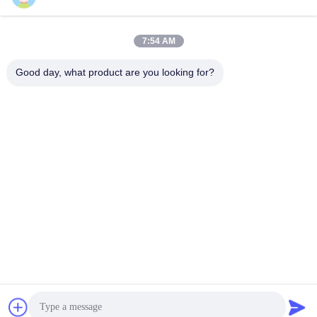
7:54 AM
Contactez rapidement
Good day, what product are you looking for?
Adresse :
ROUTE NO.55 XINSHENG, DISTRICT DE WUJIN, VILLE DE
CHANGZHOU, PROVINCE DE JIANGSU
Téléphone :
86-173-15083001
Email
sun@czjayu.com
Politique en matière de protection de la vie privée
|
Plan du site
|