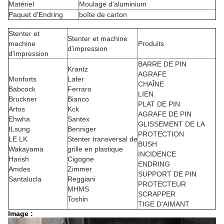
Matériel
Moulage d'aluminium
Paquet d'Endring
boîte de carton
Stenter et
Stenter et machine
machine
Produits
d'impression
d'impression
BARRE DE PIN
Krantz
AGRAFE
Monforts
Lafer
CHAÎNE
Babcock
Ferraro
LIEN
Bruckner
Bianco
PLAT DE PIN
Artos
Kck
AGRAFE DE PIN
Ehwha
Santex
GLISSEMENT DE LA
ILsung
Benniger
PROTECTION
LE LK
Stenter transversal de
BUSH
Wakayama
grille en plastique
INCIDENCE
Harish
Cigogne
ENDRING
Amdes
Zimmer
SUPPORT DE PIN
Santalucla
Reggiani
PROTECTEUR
MHMS
SCRAPPER
Toshin
TIGE D'AIMANT
Image :