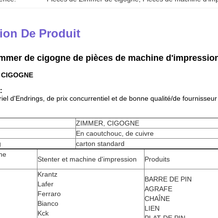
ion De Produit
mmer de cigogne de pièces de machine d'impression 
, CIGOGNE
:
iel d'Endrings
, de prix concurrentiel
et de bonne qualité/de fournisseur
ZIMMER, CIGOGNE
En caoutchouc, de cuivre
g
carton standard
ne
Stenter et machine d'impression
Produits
Krantz
BARRE DE PIN
Lafer
AGRAFE
Ferraro
CHAÎNE
Bianco
LIEN
Kck