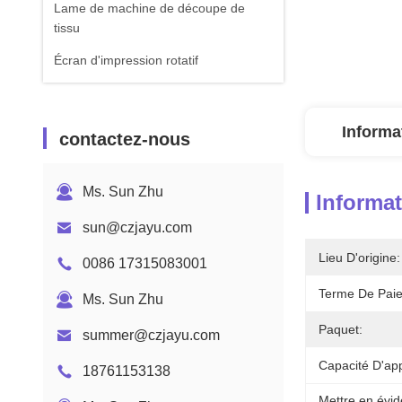
Lame de machine de découpe de
tissu
Écran d'impression rotatif
Informa
contactez-nous
Ms. Sun Zhu
Informat
sun@czjayu.com
Lieu D'origine:
0086 17315083001
Terme De Pai
Ms. Sun Zhu
Paquet:
summer@czjayu.com
Capacité D'ap
18761153138
Mettre en évid