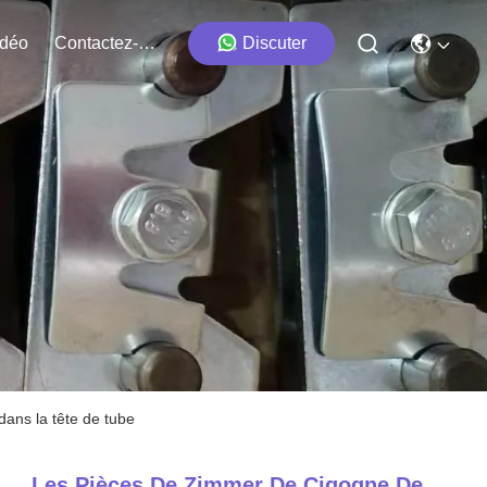
idéo
Contactez-Nous
Discuter
ans la tête de tube
Les Pièces De Zimmer De Cigogne De