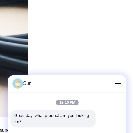
Sun
12:16 PM
Good day, what product are you looking 
for?
îne, lien, brosse, uncurler de lisière pour le stenter varous :