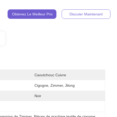
Obtenez Le Meilleur Prix
Discuter Maintenant
Caoutchouc Cuivre
Cigogne, Zimmer, Jilong
Noir
pression de Zimmer
, 
Pièces de machine textile de cigogne