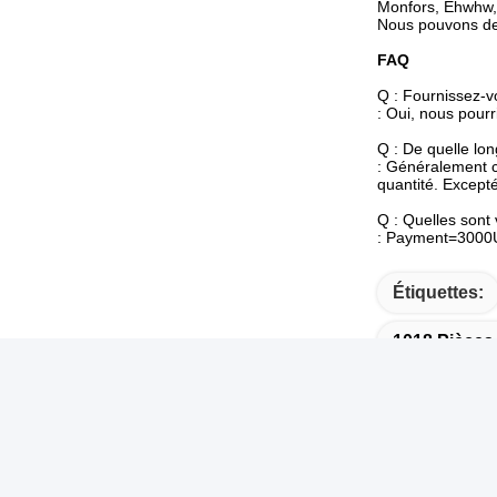
Monfors, Ehwhw, 
Nous pouvons de 
FAQ
Q : Fournissez-v
: Oui, nous pourr
Q : De quelle long
: Généralement c'
quantité. Except
Q : Quelles sont
: Payment=3000US
Étiquettes:
1018 Pièces 