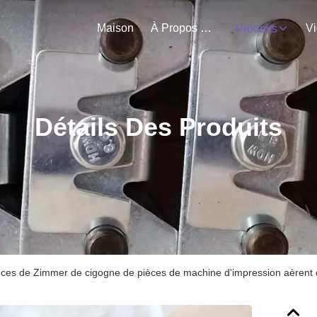
Maison
À Propos De Nous
V
Produits
Détails Des Produits
èces de Zimmer de cigogne de pièces de machine d'impression aèrent d