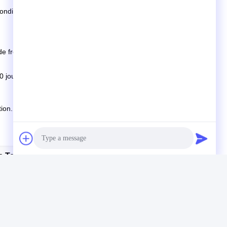
onditions.
e fret.
 jours si les marchandises ne sont pas en stock, il est selon la
ion.
 Textile À Écran Rotatif En Nickel
Photo
Video Call