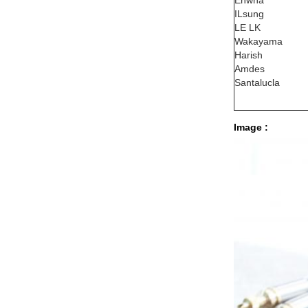
Ehwha
ILsung
LE LK
Wakayama
Harish
Amdes
Santalucla
Image :