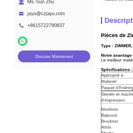
Ms. Sun Zhu
jayu@czjayu.com
Descript
+8615722790837
Pièces de Zi
Type : ZIMMER
Notre avantage 
Discuter Maintenant
Le meilleur matér
Spécifications :
Approprié à
Matériel
Paquet d'Endrin
Stenter et machi
d'impression
Monforts
Babcock
Bruckner
Artos