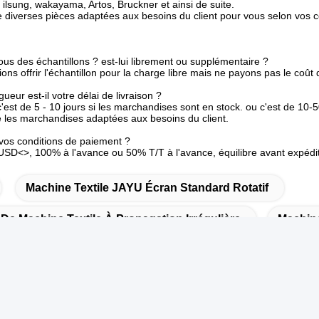
ilsung, wakayama, Artos, Bruckner et ainsi de suite.
diverses pièces adaptées aux besoins du client pour vous selon vos c
ous des échantillons ? est-lui librement ou supplémentaire ?
ions offrir l'échantillon pour la charge libre mais ne payons pas le coût d
ueur est-il votre délai de livraison ?
est de 5 - 10 jours si les marchandises sont en stock. ou c'est de 10-50
é les marchandises adaptées aux besoins du client.
 vos conditions de paiement ?
D<>, 100% à l'avance ou 50% T/T à l'avance, équilibre avant expédit
Machine Textile JAYU Écran Standard Rotatif
De Machine Textile À Propagation Irrégulière
Machine