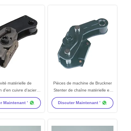
ité matérielle de
Pièces de machine de Bruckner
n d'en cuivre d'acier
Stenter de chaîne matérielle en
maillon de chaîne de
acier de Harish Stenter
r Maintenant '
Discuter Maintenant '
 pièces de machine de
exima Stenter