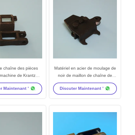
de chaîne des pièces
Matériel en acier de moulage de
machine de Krantz
noir de maillon de chaîne de
lant l'acier de bâti de
pièces de machine de Victex
r Maintenant '
Discuter Maintenant '
processus
Stenter