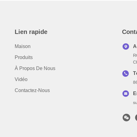
Lien rapide
Cont
Maison
A
R
Produits
C
À Propos De Nous
T
Vidéo
8
Contactez-Nous
E
s