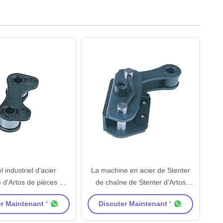
l industriel d'acier
La machine en acier de Stenter
 d'Artos de pièces de
de chaîne de Stenter d'Artos
de Stenter de chaîne
partie le matériel de carbone de
r Maintenant '
Discuter Maintenant '
de Stenter
coup d'oeil