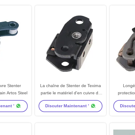
vre Stenter
La chaîne de Stenter de Texima
Longév
in Artos Steel
partie le matériel d'en cuivre de
protectio
pièces de rechange de machine
doux de 
enant '
Discuter Maintenant '
Discute
de Stenter
Stenter de
T