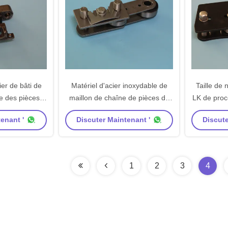
ier de bâti de
Matériel d'acier inoxydable de
Taille de
e des pièces
maillon de chaîne de pièces de
LK de proc
 de Krantz
machine de Monforts Stenter
de maillo
enant '
Discuter Maintenant '
Discute
er
de machi
1
2
3
4