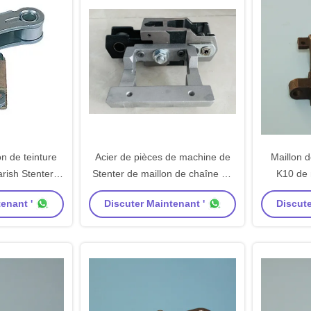
on de teinture
Acier de pièces de machine de
Maillon 
rish Stenter
Stenter de maillon de chaîne de
K10 de 
s
pièce de machine de textile de
Stenter mou
enant '
Discuter Maintenant '
Discute
Santex