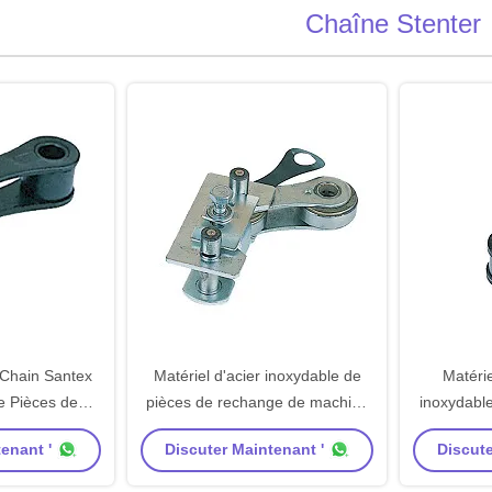
Chaîne Stenter
 Chain Santex
Matériel d'acier inoxydable de
Matérie
e Pièces de
pièces de rechange de machine
inoxydable
nge
de Stenter de chaîne de
rechange 
enant '
Discuter Maintenant '
Discute
Wakayama Stenter