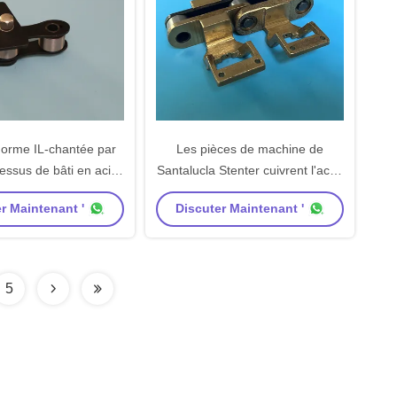
 norme IL-chantée par
Les pièces de machine de
essus de bâti en acier
Santalucla Stenter cuivrent l'acier
n de chaîne de pièces
inoxydable durable Pin Good
r Maintenant '
Discuter Maintenant '
ne d'Ehwha Stenter
Quality de maillon de chaîne
5