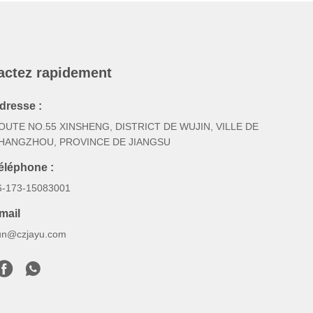
actez rapidement
dresse :
OUTE NO.55 XINSHENG, DISTRICT DE WUJIN, VILLE DE
HANGZHOU, PROVINCE DE JIANGSU
éléphone :
6-173-15083001
mail
un@czjayu.com