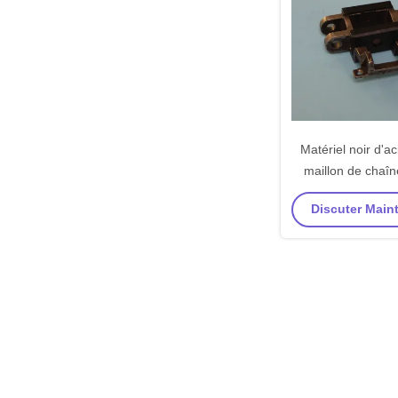
Matériel noir d'ac
maillon de chaîn
K30 de machine
Discuter Maint
Stent