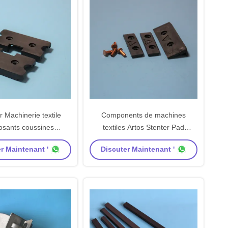
 Machinerie textile
Components de machines
sants coussines
textiles Artos Stenter Pad
antes Carbone Peek
coulissant Carbone Peek Pad Un
r Maintenant '
Discuter Maintenant '
au Noir Couleur A
ensemble incluant le rivet de
le Taille standard
cuivre