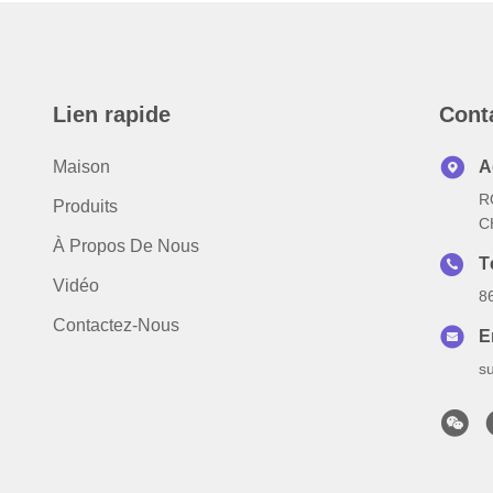
Lien rapide
Cont
Maison
A
R
Produits
C
À Propos De Nous
T
Vidéo
8
Contactez-Nous
E
s