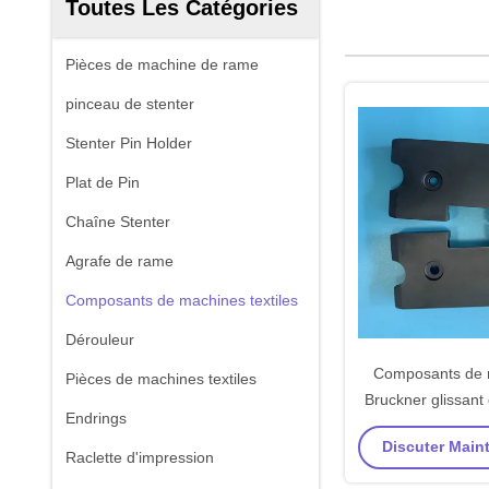
Toutes Les Catégories
Pièces de machine de rame
pinceau de stenter
Stenter Pin Holder
Plat de Pin
Chaîne Stenter
Agrafe de rame
Composants de machines textiles
Dérouleur
Composants de 
Pièces de machines textiles
Bruckner glissant
Endrings
Stenter de maté
Discuter Maint
d'oeil de protect
Raclette d'impression
de prote