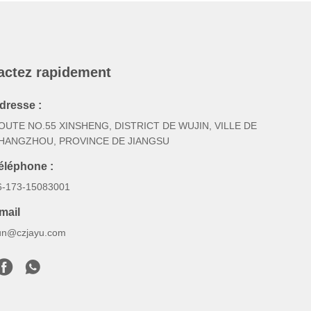
actez rapidement
dresse :
OUTE NO.55 XINSHENG, DISTRICT DE WUJIN, VILLE DE
HANGZHOU, PROVINCE DE JIANGSU
éléphone :
6-173-15083001
mail
un@czjayu.com