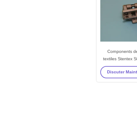
Components d
textiles Stentex S
Porteur d'épingl
Discuter Maint
protecteur Mat
alumin