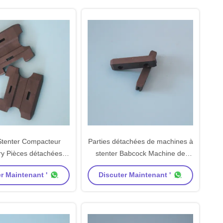
Stenter Compacteur
Parties détachées de machines à
y Pièces détachées
stenter Babcock Machine de
 coulissantes Matériau
finition Sling Pad Black Pads
r Maintenant '
Discuter Maintenant '
 au carbone Rivet de
Peek Matériau carbone
cuivre