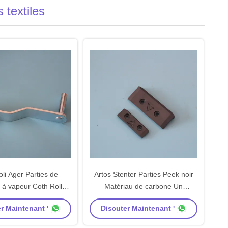
textiles
ioli Ager Parties de
Artos Stenter Parties Peek noir
 à vapeur Coth Roll
Matériau de carbone Un
rm Matériau en acier
ensemble Plateau coulissant
r Maintenant '
Discuter Maintenant '
able Zinc plating
Équipé de rivets en cuivre
Standard