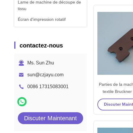
Lame de machine de découpe de
tissu
Écran d'impression rotatif
contactez-nous
Ms. Sun Zhu
sun@czjayu.com
Parties de la mach
0086 17315083001
textile Bruckner
coulissant Noir 
Discuter Maint
carbone de bon
Discuter Maintenant