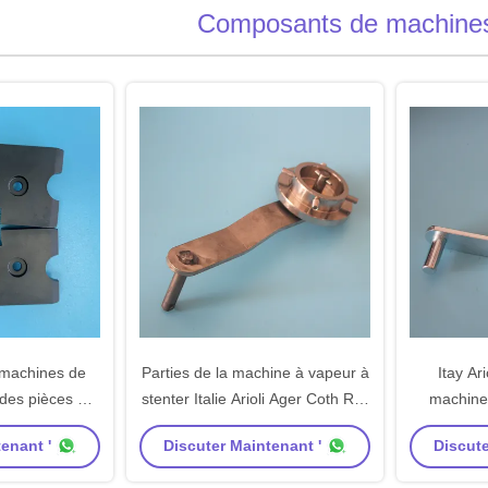
Composants de machines 
machines de
Parties de la machine à vapeur à
Itay Ar
 des pièces de
stenter Italie Arioli Ager Coth Roll
machine
riel de coup
Linked Arm And Stopper
Linked A
enant '
Discuter Maintenant '
Discute
ion de carbone
Matériau en acier inoxydable
inoxyd
ction