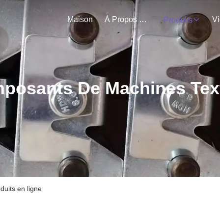
Maison
À Propos De Nous
V
Produits
posants De Machines Text
uits en ligne