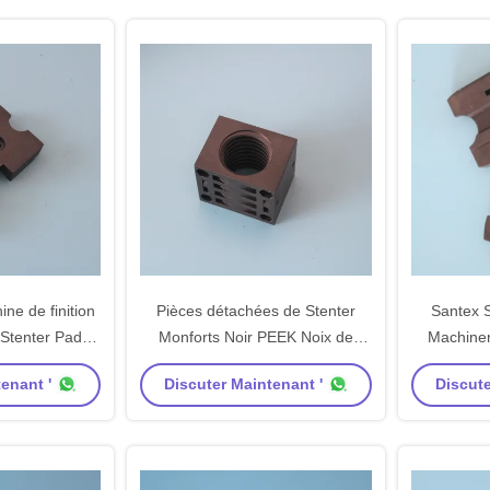
ine de finition
Pièces détachées de Stenter
Santex 
 Stenter Pad
Monforts Noir PEEK Noix de
Machiner
Peek Matériau
carbone largeur réglable Droite
Plaquettes
enant '
Discuter Maintenant '
Discute
ne qualité
gauche 44*7 Taille standard
de perçage