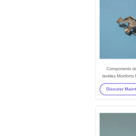
Components d
textiles Monforts
broche de stente
Discuter Maint
Matériau SS Ma
Disponi