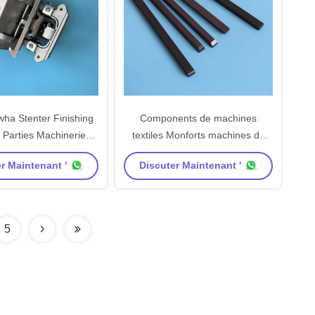
ha Stenter Finishing
Components de machines
 Parties Machinerie
textiles Monforts machines de
omposants Porteur de
finition pièces de rechange
r Maintenant '
Discuter Maintenant '
ec protecteur de clip
Graphite de carbone noir bandes
coulissantes
5