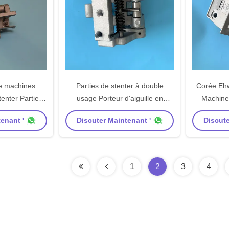
e machines
Parties de stenter à double
Corée Ehw
tenter Parties
usage Porteur d'aiguille en
Machine
e Porteur de
aluminium
textile c
enant '
Discuter Maintenant '
Discute
ériau SS en
broche av
ium
1
2
3
4